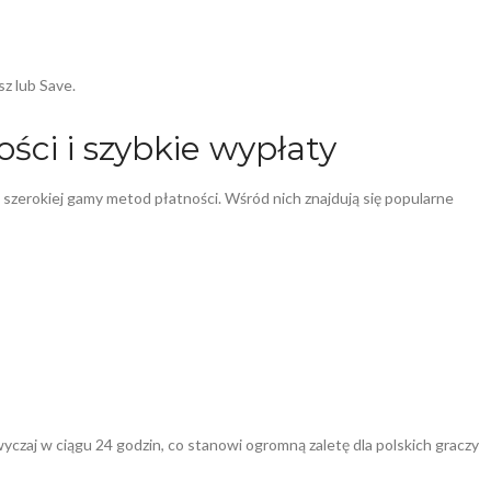
z lub Save.
ci i szybkie wypłaty
 szerokiej gamy metod płatności. Wśród nich znajdują się popularne
czaj w ciągu 24 godzin, co stanowi ogromną zaletę dla polskich graczy