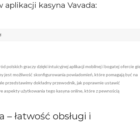
 aplikacji kasyna Vavada:
d
polskich graczy dzięki intuicyjnej aplikacji mobilnej i bogatej ofercie gie
my jest możliwość skonfigurowania powiadomień, które pomagają być na
kule przedstawimy dokładny przewodnik, jak poprawnie ustawić
e aspekty użytkowania tego kasyna online, które z pewnością
a – łatwość obsługi i