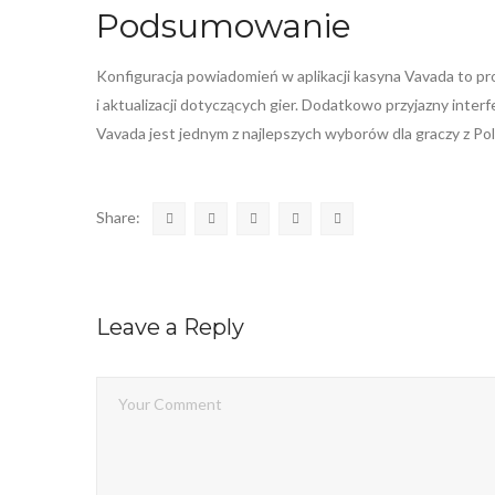
Podsumowanie
Konfiguracja powiadomień w aplikacji kasyna Vavada to pro
i aktualizacji dotyczących gier. Dodatkowo przyjazny inter
Vavada jest jednym z najlepszych wyborów dla graczy z Pol
Share:
Leave a Reply