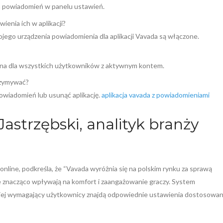
h powiadomień w panelu ustawień.
ienia ich w aplikacji?
ego urządzenia powiadomienia dla aplikacji Vavada są włączone.
na dla wszystkich użytkowników z aktywnym kontem.
trzymywać?
owiadomień lub usunąć aplikację.
aplikacja vavada z powiadomieniami
Jastrzębski, analityk branży
online, podkreśla, że “Vavada wyróżnia się na polskim rynku za sprawą
óre znacząco wpływają na komfort i zaangażowanie graczy. System
ziej wymagający użytkownicy znajdą odpowiednie ustawienia dostosowa