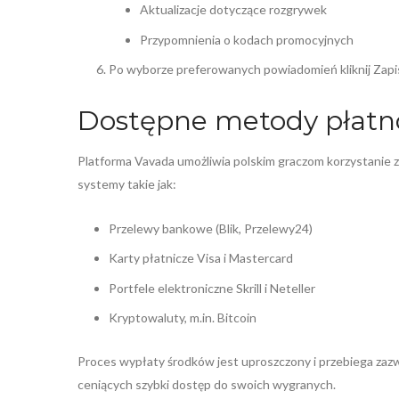
Aktualizacje dotyczące rozgrywek
Przypomnienia o kodach promocyjnych
Po wyborze preferowanych powiadomień kliknij Zapis
Dostępne metody płatnoś
Platforma Vavada umożliwia polskim graczom korzystanie z
systemy takie jak:
Przelewy bankowe (Blik, Przelewy24)
Karty płatnicze Visa i Mastercard
Portfele elektroniczne Skrill i Neteller
Kryptowaluty, m.in. Bitcoin
Proces wypłaty środków jest uproszczony i przebiega zazwy
ceniących szybki dostęp do swoich wygranych.