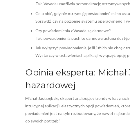
Tak, Vavada umożliwia personalizację otrzymywanyc
Co zrobić, gdy nie otrzymuję powiadomień mimo ustaw
Sprawdź, czy na poziomie systemu operacyjnego Twoj
Czy powiadomienia z Vavada są darmowe?
Tak, powiadomienia push to darmowa usługa dostęp
Jak wyłączyć powiadomienia, jeśli już ich nie chcę o
Wystarczy w ustawieniach aplikacji wyłączyć opcję p
Opinia eksperta: Michał 
hazardowej
Michał Jastrzębski, ekspert analizujący trendy w kasynach 
intuicyjnej aplikacji i elastycznych opcji powiadomień, kt
powiadomień jest na tyle rozbudowany, że nawet najbard
do swoich potrzeb.”