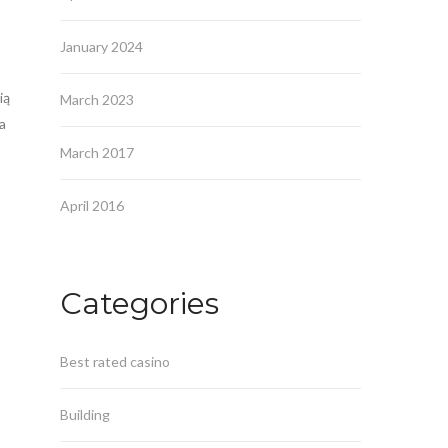
January 2024
ią
March 2023
a
March 2017
April 2016
Categories
Best rated casino
Building