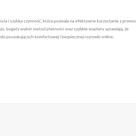
sta i szybka czynność, która pozwala na efektywne korzystanie z promoc
fejs, bogaty wybór metod płatności oraz szybkie wypłaty sprawiają, że
ski poszukujących komfortowej i bezpiecznej rozrywki online.