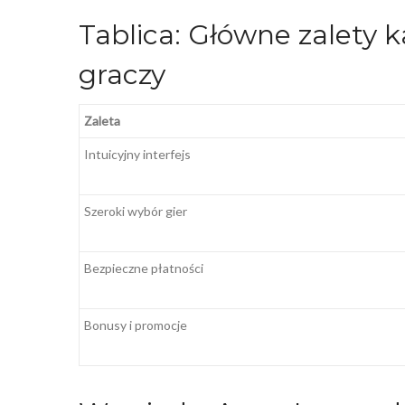
Tablica: Główne zalety 
graczy
Zaleta
Intuicyjny interfejs
Szeroki wybór gier
Bezpieczne płatności
Bonusy i promocje