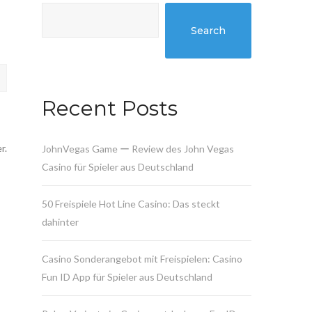
Search
Recent Posts
r.
JohnVegas Game ー Review des John Vegas
Casino für Spieler aus Deutschland
50 Freispiele Hot Line Casino: Das steckt
dahinter
Casino Sonderangebot mit Freispielen: Casino
Fun ID App für Spieler aus Deutschland