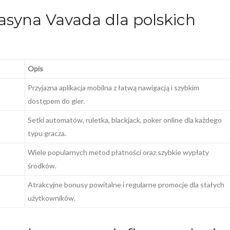
kasyna Vavada dla polskich
Opis
Przyjazna aplikacja mobilna z łatwą nawigacją i szybkim
dostępem do gier.
Setki automatów, ruletka, blackjack, poker online dla każdego
typu gracza.
Wiele popularnych metod płatności oraz szybkie wypłaty
środków.
Atrakcyjne bonusy powitalne i regularne promocje dla stałych
użytkowników.