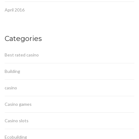
April 2016
Categories
Best rated casino
Building
casino
Casino games
Casino slots
Ecobuilding