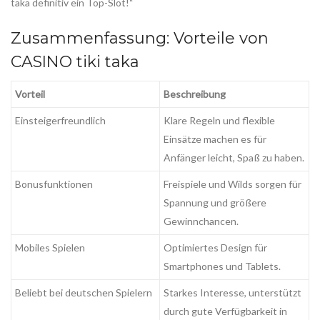
taka definitiv ein Top-Slot!“
Zusammenfassung: Vorteile von
CASINO tiki taka
Vorteil
Beschreibung
Einsteigerfreundlich
Klare Regeln und flexible
Einsätze machen es für
Anfänger leicht, Spaß zu haben.
Bonusfunktionen
Freispiele und Wilds sorgen für
Spannung und größere
Gewinnchancen.
Mobiles Spielen
Optimiertes Design für
Smartphones und Tablets.
Beliebt bei deutschen Spielern
Starkes Interesse, unterstützt
durch gute Verfügbarkeit in