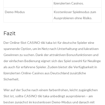
lizenzierten Casinos.
Demo-Modus
Kostenloser Spielmodus zum
Ausprobieren ohne Risiko.
Fazit
Der Online-Slot CASINO tiki taka ist für deutsche Spieler eine
spannende Option, um im Netz nach Unterhaltung und lukrativen
Gewinnen zu suchen. Dank der attraktiven Bonusfunktionen und
der einfachen Bedienung eignet sich das Spiel sowohl für Neulinge
als auch für erfahrene Spieler. Zudem bietet die Verfügbarkeit in
lizenzierten Online-Casinos aus Deutschland zusätzliche
Sicherheit.
Wer auf der Suche nach einem farbenfrohen, leicht zugänglichen
Slot ist, sollte CASINO tiki taka unbedingt ausprobieren – am
besten zunächst im kostenlosen Demo-Modus und danach mit