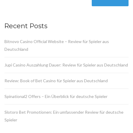
Recent Posts
Bitnovo Casino Official Website – Review für Spieler aus
Deutschland
Jupi Casino Auszahlung Dauer: Review für Spieler aus Deutschland
Review: Book of Bet Casino für Spieler aus Deutschland
Spinational2 Offers – Ein Überblick für deutsche Spieler
Slotoro Bet Promotionen: Ein umfassender Review für deutsche
Spieler