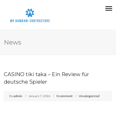
News
CASINO tiki taka – Ein Review für
deutsche Spieler
By
admin
January 7, 2026
0 comment
Uncategorized