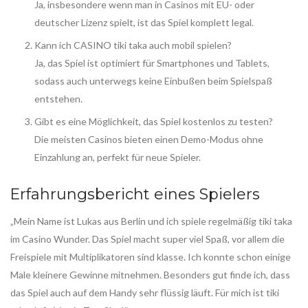
Ja, insbesondere wenn man in Casinos mit EU- oder
deutscher Lizenz spielt, ist das Spiel komplett legal.
Kann ich CASINO tiki taka auch mobil spielen?
Ja, das Spiel ist optimiert für Smartphones und Tablets,
sodass auch unterwegs keine Einbußen beim Spielspaß
entstehen.
Gibt es eine Möglichkeit, das Spiel kostenlos zu testen?
Die meisten Casinos bieten einen Demo-Modus ohne
Einzahlung an, perfekt für neue Spieler.
Erfahrungsbericht eines Spielers
„Mein Name ist Lukas aus Berlin und ich spiele regelmäßig tiki taka
im Casino Wunder. Das Spiel macht super viel Spaß, vor allem die
Freispiele mit Multiplikatoren sind klasse. Ich konnte schon einige
Male kleinere Gewinne mitnehmen. Besonders gut finde ich, dass
das Spiel auch auf dem Handy sehr flüssig läuft. Für mich ist tiki