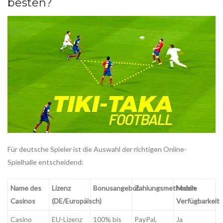
besten?
Für deutsche Spieler ist die Auswahl der richtigen Online-
Spielhalle entscheidend:
Name des
Lizenz
Bonusangebot
Zahlungsmethoden
Mobile
Casinos
(DE/Europäisch)
Verfügbarkeit
Casino
EU-Lizenz
100% bis
PayPal,
Ja