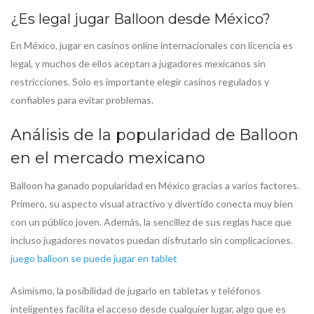
¿Es legal jugar Balloon desde México?
En México, jugar en casinos online internacionales con licencia es
legal, y muchos de ellos aceptan a jugadores mexicanos sin
restricciones. Solo es importante elegir casinos regulados y
confiables para evitar problemas.
Análisis de la popularidad de Balloon
en el mercado mexicano
Balloon ha ganado popularidad en México gracias a varios factores.
Primero, su aspecto visual atractivo y divertido conecta muy bien
con un público joven. Además, la sencillez de sus reglas hace que
incluso jugadores novatos puedan disfrutarlo sin complicaciones.
juego balloon se puede jugar en tablet
Asimismo, la posibilidad de jugarlo en tabletas y teléfonos
inteligentes facilita el acceso desde cualquier lugar, algo que es