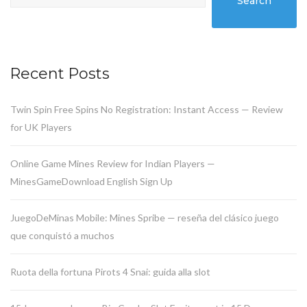
Search
Recent Posts
Twin Spin Free Spins No Registration: Instant Access — Review
for UK Players
Online Game Mines Review for Indian Players —
MinesGameDownload English Sign Up
JuegoDeMinas Mobile: Mines Spribe — reseña del clásico juego
que conquistó a muchos
Ruota della fortuna Pirots 4 Snai: guida alla slot