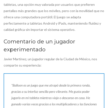
tabletas, una opción muy valorada por usuarios que prefieren
pantallas más grandes que los móviles, pero con la movilidad que no
ofrece una computadora portátil. El juego se adapta
perfectamente a tabletas Android y iPads, manteniendo fluidez y
calidad gráfica sin importar el sistema operativo.
Comentario de un jugador
experimentado
Javier Martínez, un jugador regular de la Ciudad de México, nos
comparte su experiencia:
“Balloon es un juego que me atrapó desde la primera ronda,
gracias a su interfaz sencilla pero vibrante. Me gusta poder
jugarlo en mi tableta mientras viajo o descanso en casa. He
ganado varias veces gracias a los multiplicadores y las funciones