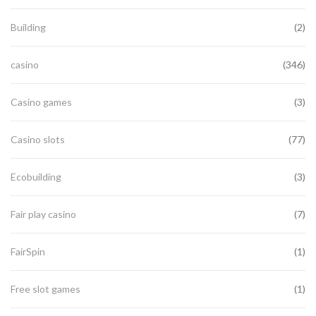
Building
(2)
casino
(346)
Casino games
(3)
Casino slots
(77)
Ecobuilding
(3)
Fair play casino
(7)
FairSpin
(1)
Free slot games
(1)