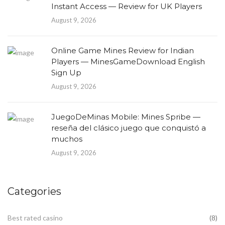
Instant Access — Review for UK Players
August 9, 2026
Online Game Mines Review for Indian
Players — MinesGameDownload English
Sign Up
August 9, 2026
JuegoDeMinas Mobile: Mines Spribe —
reseña del clásico juego que conquistó a
muchos
August 9, 2026
Categories
Best rated casino
(8)