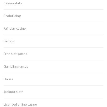
Casino slots
Ecobuilding
Fair play casino
FairSpin
Free slot games
Gambling games
House
Jackpot slots
Licensed online casino