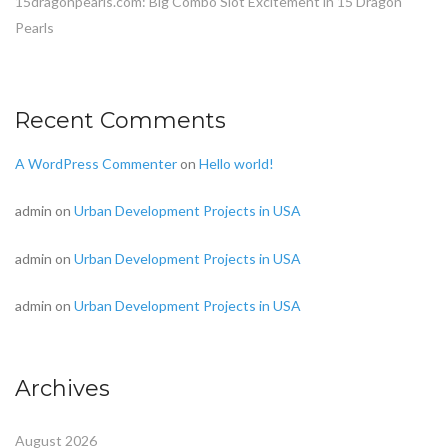
15dragonpearls.com: Big Combo Slot Excitement in 15 Dragon
Pearls
Recent Comments
A WordPress Commenter
on
Hello world!
admin
on
Urban Development Projects in USA
admin
on
Urban Development Projects in USA
admin
on
Urban Development Projects in USA
Archives
August 2026