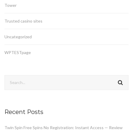
Tower
Trusted casino sites
Uncategorized
WPTESTpage
Recent Posts
Twin Spin Free Spins No Registration: Instant Access — Review