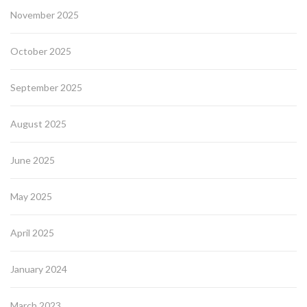
November 2025
October 2025
September 2025
August 2025
June 2025
May 2025
April 2025
January 2024
March 2023