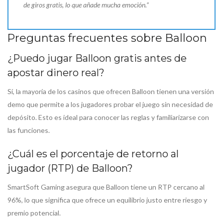
de giros gratis, lo que añade mucha emoción.”
Preguntas frecuentes sobre Balloon
¿Puedo jugar Balloon gratis antes de
apostar dinero real?
Sí, la mayoría de los casinos que ofrecen Balloon tienen una versión
demo que permite a los jugadores probar el juego sin necesidad de
depósito. Esto es ideal para conocer las reglas y familiarizarse con
las funciones.
¿Cuál es el porcentaje de retorno al
jugador (RTP) de Balloon?
SmartSoft Gaming asegura que Balloon tiene un RTP cercano al
96%, lo que significa que ofrece un equilibrio justo entre riesgo y
premio potencial.