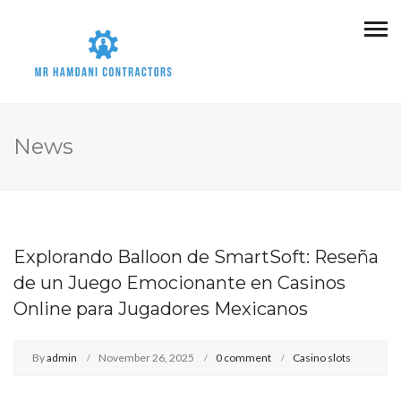
News
Explorando Balloon de SmartSoft: Reseña
de un Juego Emocionante en Casinos
Online para Jugadores Mexicanos
By
admin
November 26, 2025
0 comment
Casino slots