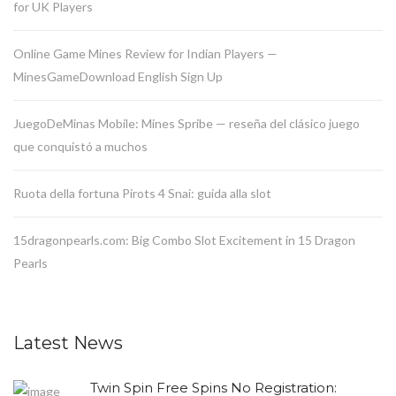
for UK Players
Online Game Mines Review for Indian Players —
MinesGameDownload English Sign Up
JuegoDeMinas Mobile: Mines Spribe — reseña del clásico juego
que conquistó a muchos
Ruota della fortuna Pirots 4 Snai: guida alla slot
15dragonpearls.com: Big Combo Slot Excitement in 15 Dragon
Pearls
Latest News
Twin Spin Free Spins No Registration: