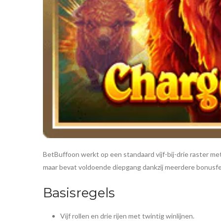
BetBuffoon werkt op een standaard vijf-bij-drie raster me
maar bevat voldoende diepgang dankzij meerdere bonusfe
Basisregels
Vijf rollen en drie rijen met twintig winlijnen.