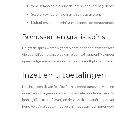
Wild-symbolen die substitueren voor veel reguliere
Scatter-symbolen die gratis spins activeren.
Multipliers en een mini-game binnen de bonusronde.
Bonussen en gratis spins
De gratis spins worden geactiveerd door drie of meer scat
die vast blijven staan‚ wat kan leiden tot aanzienlijke o
opeenvolgende winsten een stijgende multiplier activeren d
Inzet en uitbetalingen
Het inzetbereik van BetBuffoon is breed opgezet: van cent
draai‚ terwijl hogere inzetten tot enkele honderden euro’s
bedrag (Return to Player) en de volatiliteit variëren per 
hoge volatiliteit zodat het beloningspotentieel hoger wordt