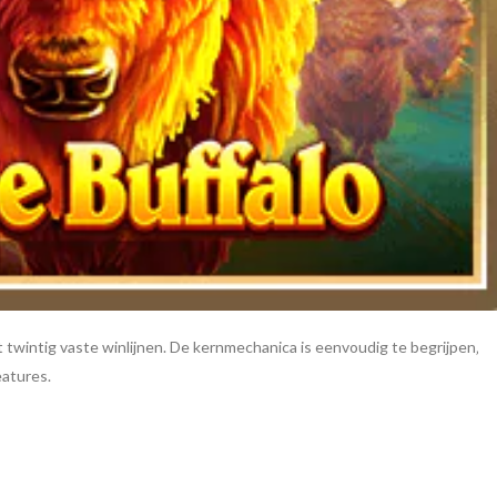
t twintig vaste winlijnen. De kernmechanica is eenvoudig te begrijpen‚
atures.