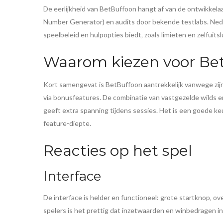
De eerlijkheid van BetBuffoon hangt af van de ontwikkelaa
Number Generator) en audits door bekende testlabs. Ned
speelbeleid en hulpopties biedt‚ zoals limieten en zelfuits
Waarom kiezen voor Be
Kort samengevat is BetBuffoon aantrekkelijk vanwege zij
via bonusfeatures. De combinatie van vastgezelde wilds 
geeft extra spanning tijdens sessies. Het is een goede keu
feature-diepte.
Reacties op het spel
Interface
De interface is helder en functioneel: grote startknop‚ ov
spelers is het prettig dat inzetwaarden en winbedragen in