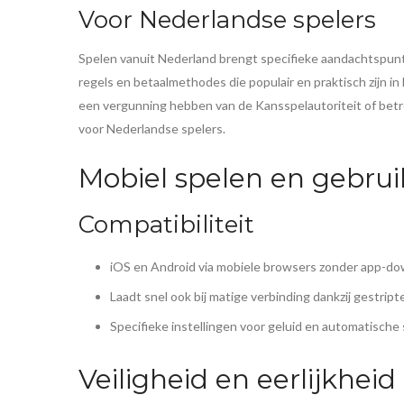
Voor Nederlandse spelers
Spelen vanuit Nederland brengt specifieke aandachtspunte
regels en betaalmethodes die populair en praktisch zijn in 
een vergunning hebben van de Kansspelautoriteit of bet
voor Nederlandse spelers.
Mobiel spelen en gebrui
Compatibiliteit
iOS en Android via mobiele browsers zonder app-do
Laadt snel ook bij matige verbinding dankzij gestript
Specifieke instellingen voor geluid en automatische s
Veiligheid en eerlijkheid