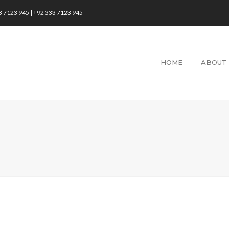
 7123 945 | +92 333 7123 945
HOME
ABOUT 