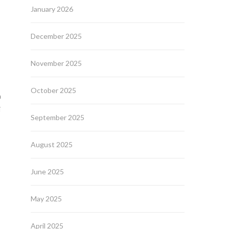
January 2026
December 2025
November 2025
October 2025
n
j
September 2025
August 2025
June 2025
May 2025
April 2025