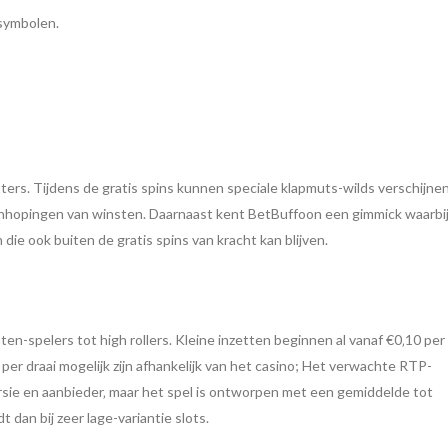
 symbolen.
ters. Tijdens de gratis spins kunnen speciale klapmuts-wilds verschijne
peenhopingen van winsten. Daarnaast kent BetBuffoon een gimmick waarbi
ie ook buiten de gratis spins van kracht kan blijven.
en-spelers tot high rollers. Kleine inzetten beginnen al vanaf €0‚10 per
 per draai mogelijk zijn afhankelijk van het casino; Het verwachte RTP-
versie en aanbieder‚ maar het spel is ontworpen met een gemiddelde tot
 dan bij zeer lage-variantie slots.