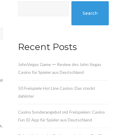
Search
Recent Posts
JohnVegas Game ー Review des John Vegas
Casino für Spieler aus Deutschland
op
50 Freispiele Hot Line Casino: Das steckt
dahinter
Casino Sonderangebot mit Freispielen: Casino
e
Fun ID App für Spieler aus Deutschland
s‚