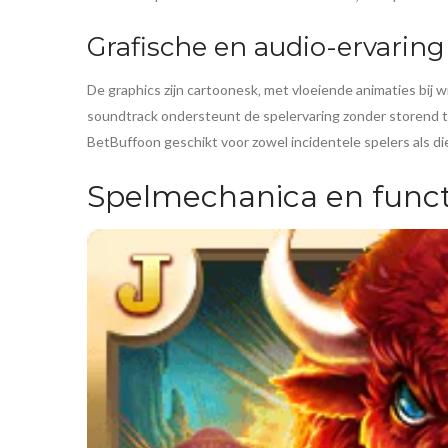
Grafische en audio-ervaring
De graphics zijn cartoonesk‚ met vloeiende animaties bij 
soundtrack ondersteunt de spelervaring zonder storend te 
BetBuffoon geschikt voor zowel incidentele spelers als di
Spelmechanica en funct