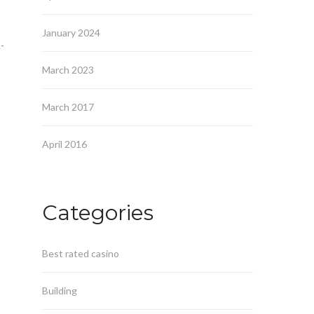
January 2024
-
March 2023
March 2017
April 2016
Categories
Best rated casino
Building