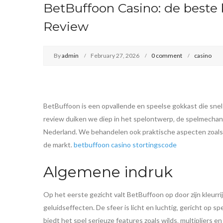
BetBuffoon Casino: de beste
Review
By
admin
February 27, 2026
0 comment
casino
BetBuffoon is een opvallende en speelse gokkast die snel
review duiken we diep in het spelontwerp‚ de spelmechani
Nederland. We behandelen ook praktische aspecten zoals m
de markt.
betbuffoon casino stortingscode
Algemene indruk
Op het eerste gezicht valt BetBuffoon op door zijn kleurrijk
geluidseffecten. De sfeer is licht en luchtig‚ gericht op s
biedt het spel serieuze features zoals wilds‚ multiplier