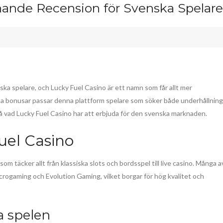
nande Recension för Svenska Spelare
nska spelare, och Lucky Fuel Casino är ett namn som får allt mer
a bonusar passar denna plattform spelare som söker både underhållning
på vad Lucky Fuel Casino har att erbjuda för den svenska marknaden.
uel Casino
m täcker allt från klassiska slots och bordsspel till live casino. Många a
rogaming och Evolution Gaming, vilket borgar för hög kvalitet och
a spelen