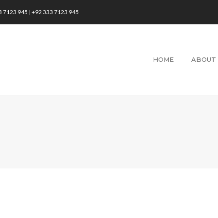
 7123 945 | +92 333 7123 945
HOME
ABOUT 