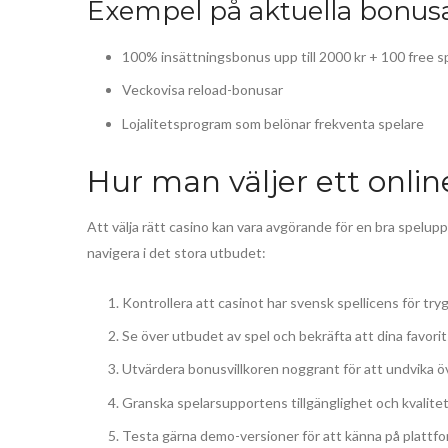
Exempel på aktuella bonus
100% insättningsbonus upp till 2000 kr + 100 free s
Veckovisa reload-bonusar
Lojalitetsprogram som belönar frekventa spelare
Hur man väljer ett onlin
Att välja rätt casino kan vara avgörande för en bra spelu
navigera i det stora utbudet:
Kontrollera att casinot har svensk spellicens för tr
Se över utbudet av spel och bekräfta att dina favorits
Utvärdera bonusvillkoren noggrant för att undvika ö
Granska spelarsupportens tillgänglighet och kvalitet
Testa gärna demo-versioner för att känna på plattfo