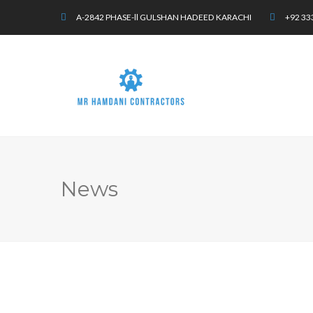
A-2842 PHASE-ll GULSHAN HADEED KARACHI
+92 333
News