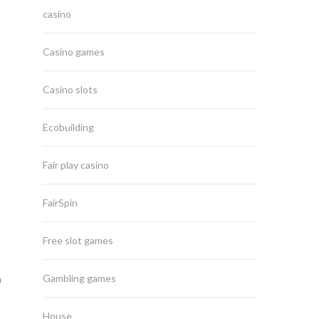
casino
Casino games
Casino slots
Ecobuilding
Fair play casino
FairSpin
Free slot games
Gambling games
a
House