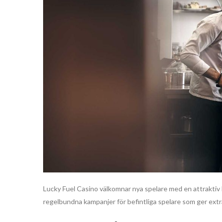
Lucky Fuel Casino välkomnar nya spelare med en attraktiv 
regelbundna kampanjer för befintliga spelare som ger extr