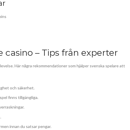
ar
pins
e casino – Tips från experter
pplevelse. Här några rekommendationer som hjälper svenska spelare att
ygghet och säkerhet.
pel finns tillgängliga.
verraskningar.
.
rmen innan du satsar pengar.