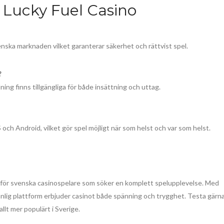
 Lucky Fuel Casino
enska marknaden vilket garanterar säkerhet och rättvist spel.
?
ng finns tillgängliga för både insättning och uttag.
ch Android, vilket gör spel möjligt när som helst och var som helst.
iv för svenska casinospelare som söker en komplett spelupplevelse. Med
änlig plattform erbjuder casinot både spänning och trygghet. Testa gärn
llt mer populärt i Sverige.