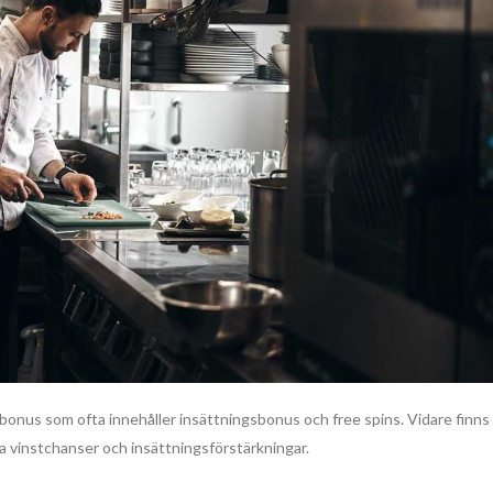
bonus som ofta innehåller insättningsbonus och free spins. Vidare finns
a vinstchanser och insättningsförstärkningar.